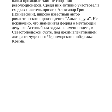
балки проходили тайные собрания
революционеров. Среди них активно участвовал в
сходках писатель-прозаик Александр Грин
(Гриневский), широко известный автор
романтического произведения “Алые паруса”. Не
исключено, что знаменитая феерия о мечтающей
девушке Ассоль была задумана именно здесь, в
Севастопольской бухте, под ярким впечатлением
автора от чудесного Черноморского побережья
Крыма.