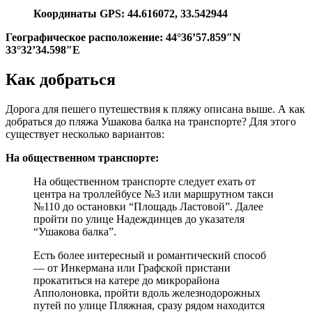
Координаты GPS: 44.616072, 33.542944
Географическое расположение: 44°36’57.859″N
33°32’34.598″E
Как добраться
Дорога для пешего путешествия к пляжу описана выше. А как
добраться до пляжа Ушакова балка на транспорте? Для этого
существует несколько вариантов:
На общественном транспорте:
На общественном транспорте следует ехать от
центра на троллейбусе №3 или маршрутном такси
№110 до остановки “Площадь Ластовой”. Далее
пройти по улице Надеждинцев до указателя
“Ушакова балка”.
Есть более интересный и романтический способ
— от Инкермана или Графской пристани
прокатиться на катере до микрорайона
Апполоновка, пройти вдоль железнодорожных
путей по улице Пляжная, сразу рядом находится