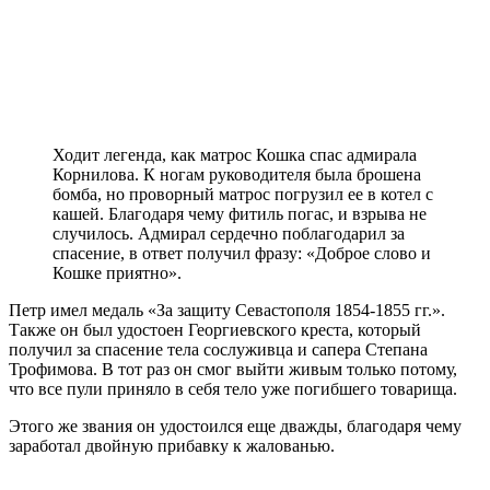
Ходит легенда, как матрос Кошка спас адмирала
Корнилова. К ногам руководителя была брошена
бомба, но проворный матрос погрузил ее в котел с
кашей. Благодаря чему фитиль погас, и взрыва не
случилось. Адмирал сердечно поблагодарил за
спасение, в ответ получил фразу: «Доброе слово и
Кошке приятно».
Петр имел медаль «За защиту Севастополя 1854-1855 гг.».
Также он был удостоен Георгиевского креста, который
получил за спасение тела сослуживца и сапера Степана
Трофимова. В тот раз он смог выйти живым только потому,
что все пули приняло в себя тело уже погибшего товарища.
Этого же звания он удостоился еще дважды, благодаря чему
заработал двойную прибавку к жалованью.