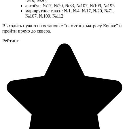
№19, №20;
автобус: №17, №20, №33, №107, №109, №195
маршрутное такси: №1, №4, №17, №20, №71,
№107, №109, №112.
Выходить нужно на остановке “памятник матросу Кошке” и
пройти прямо до сквера.
Рейтинг