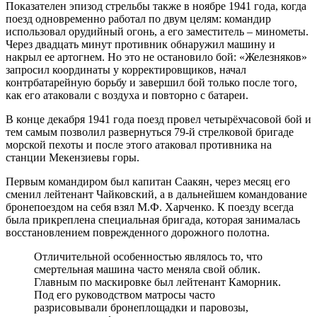
Показателен эпизод стрельбы также в ноябре 1941 года, когда
поезд одновременно работал по двум целям: командир
использовал орудийный огонь, а его заместитель – минометы.
Через двадцать минут противник обнаружил машину и
накрыл ее артогнем. Но это не остановило бой: «Железняков»
запросил координаты у корректировщиков, начал
контрбатарейную борьбу и завершил бой только после того,
как его атаковали с воздуха и повторно с батареи.
В конце декабря 1941 года поезд провел четырёхчасовой бой и
тем самым позволил развернуться 79-й стрелковой бригаде
морской пехоты и после этого атаковал противника на
станции Мекензиевы горы.
Первым командиром был капитан Саакян, через месяц его
сменил лейтенант Чайковский, а в дальнейшем командование
бронепоездом на себя взял М.Ф. Харченко. К поезду всегда
была прикреплена специальная бригада, которая занималась
восстановлением поврежденного дорожного полотна.
Отличительной особенностью являлось то, что
смертельная машина часто меняла свой облик.
Главным по маскировке был лейтенант Каморник.
Под его руководством матросы часто
разрисовывали бронеплощадки и паровозы,