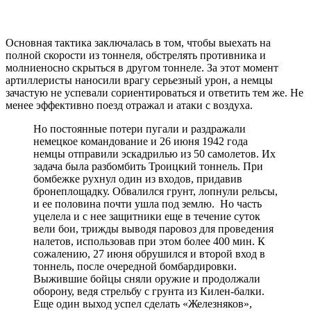
Основная тактика заключалась в том, чтобы выехать на
полной скорости из тоннеля, обстрелять противника и
молниеносно скрыться в другом тоннеле. За этот момент
артиллеристы наносили врагу серьезный урон, а немцы
зачастую не успевали сориентироваться и ответить тем же. Не
менее эффективно поезд отражал и атаки с воздуха.
Но постоянные потери пугали и раздражали
немецкое командование и 26 июня 1942 года
немцы отправили эскадрилью из 50 самолетов. Их
задача была разбомбить Троицкий тоннель. При
бомбежке рухнул один из входов, придавив
бронеплощадку. Обвалился грунт, лопнули рельсы,
и ее половина почти ушла под землю. Но часть
уцелела и с нее защитники еще в течение суток
вели бои, трижды выводя паровоз для проведения
налетов, использовав при этом более 400 мин. К
сожалению, 27 июня обрушился и второй вход в
тоннель, после очередной бомбардировки.
Выжившие бойцы сняли оружие и продолжали
оборону, ведя стрельбу с грунта из Килен-балки.
Еще один выход успел сделать «Железняков»,