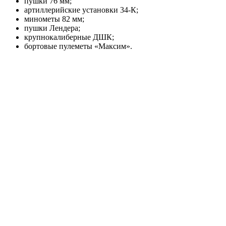
пушки 76 мм;
артиллерийские установки 34-К;
минометы 82 мм;
пушки Лендера;
крупнокалиберные ДШК;
бортовые пулеметы «Максим».