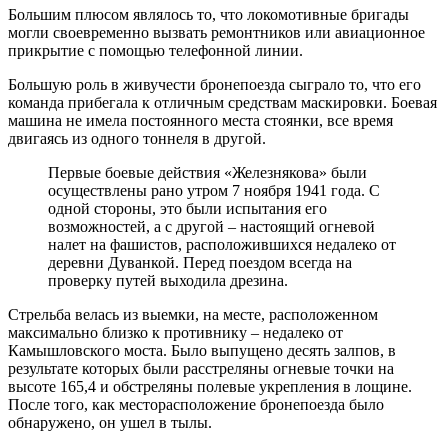
Большим плюсом являлось то, что локомотивные бригады
могли своевременно вызвать ремонтников или авиационное
прикрытие с помощью телефонной линии.
Большую роль в живучести бронепоезда сыграло то, что его
команда прибегала к отличным средствам маскировки. Боевая
машина не имела постоянного места стоянки, все время
двигаясь из одного тоннеля в другой.
Первые боевые действия «Железнякова» были
осуществлены рано утром 7 ноября 1941 года. С
одной стороны, это были испытания его
возможностей, а с другой – настоящий огневой
налет на фашистов, расположившихся недалеко от
деревни Дуванкой. Перед поездом всегда на
проверку путей выходила дрезина.
Стрельба велась из выемки, на месте, расположенном
максимально близко к противнику – недалеко от
Камышловского моста. Было выпущено десять залпов, в
результате которых были расстреляны огневые точки на
высоте 165,4 и обстреляны полевые укрепления в лощине.
После того, как месторасположение бронепоезда было
обнаружено, он ушел в тылы.